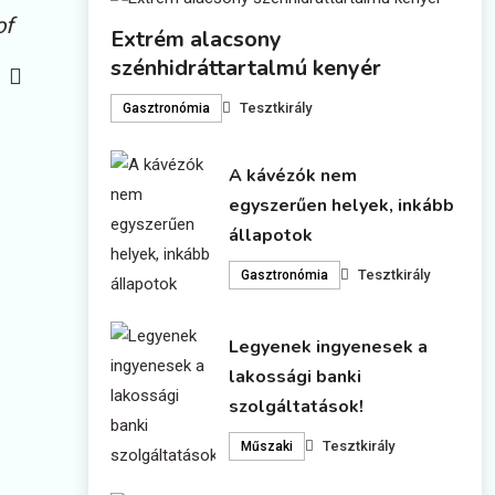
of
Extrém alacsony
szénhidráttartalmú kenyér
Tesztkirály
Gasztronómia
A kávézók nem
egyszerűen helyek, inkább
állapotok
Tesztkirály
Gasztronómia
Legyenek ingyenesek a
lakossági banki
szolgáltatások!
Tesztkirály
Műszaki