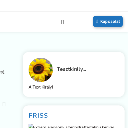
Kapcsolat
Tesztkirály...
s).
A Text Király!
FRISS