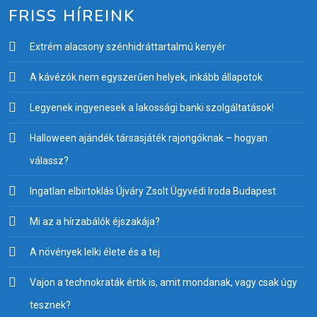
FRISS HÍREINK
Extrém alacsony szénhidráttartalmú kenyér
A kávézók nem egyszerűen helyek, inkább állapotok
Legyenek ingyenesek a lakossági banki szolgáltatások!
Halloween ajándék társasjáték rajongóknak – hogyan
válassz?
Ingatlan elbirtoklás Újváry Zsolt Ügyvédi Iroda Budapest
Mi az a hírzabálók éjszakája?
A növények lelki élete és a tej
Vajon a technokraták értik is, amit mondanak, vagy csak úgy
tesznek?