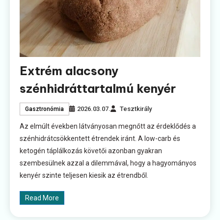
Extrém alacsony
szénhidráttartalmú kenyér
2026.03.07.
Tesztkirály
Gasztronómia
Az elmúlt években látványosan megnőtt az érdeklődés a
szénhidrátcsökkentett étrendek iránt. A low-carb és
ketogén táplálkozás követői azonban gyakran
szembesülnek azzal a dilemmával, hogy a hagyományos
kenyér szinte teljesen kiesik az étrendből.
Read More