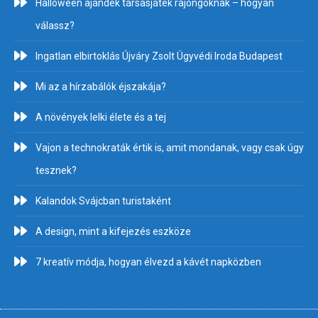
Halloween ajándék társasjáték rajongóknak – hogyan
válassz?
Ingatlan elbirtoklás Újváry Zsolt Ügyvédi Iroda Budapest
Mi az a hírzabálók éjszakája?
A növények lelki élete és a tej
Vajon a technokraták értik is, amit mondanak, vagy csak úgy
tesznek?
Kalandok Svájcban turistaként
A design, mint a kifejezés eszköze
7 kreatív módja, hogyan élvezd a kávét napközben