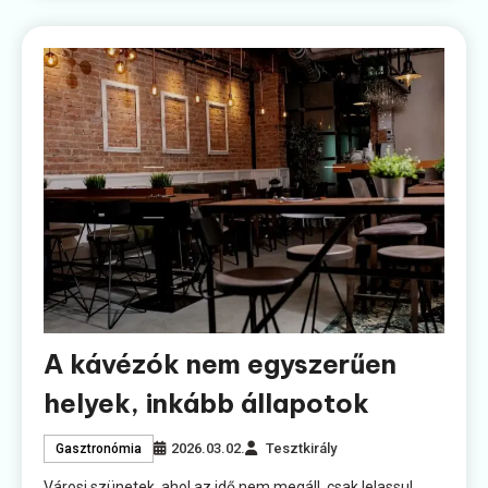
A kávézók nem egyszerűen
helyek, inkább állapotok
2026.03.02.
Tesztkirály
Gasztronómia
Városi szünetek, ahol az idő nem megáll, csak lelassul