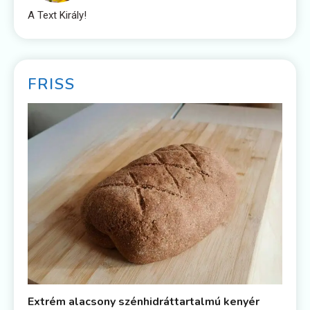
A Text Király!
FRISS
Extrém alacsony szénhidráttartalmú kenyér