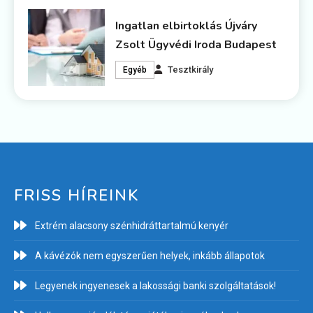
Ingatlan elbirtoklás Újváry
Zsolt Ügyvédi Iroda Budapest
Tesztkirály
Egyéb
FRISS HÍREINK
Extrém alacsony szénhidráttartalmú kenyér
A kávézók nem egyszerűen helyek, inkább állapotok
Legyenek ingyenesek a lakossági banki szolgáltatások!