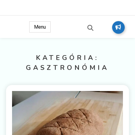
Ez a király text
Tesztkirály
Menu
KATEGÓRIA:
GASZTRONÓMIA