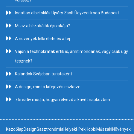
válassz?
Ingatlan elbirtoklás Újváry Zsolt Ügyvédi Iroda Budapest
Mi az a hírzabálók éjszakája?
A növények lelki élete és a tej
Vajon a technokraták értik is, amit mondanak, vagy csak úgy
tesznek?
Kalandok Svájcban turistaként
A design, mint a kifejezés eszköze
7 kreatív módja, hogyan élvezd a kávét napközben
Kezdőlap
Design
Gasztronómia
Helyek
Hírek
Hobbi
Műszaki
Növények