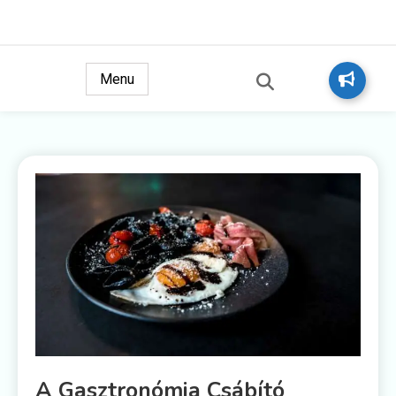
Ez a király text
Tesztkirály
Menu
A Gasztronómia Csábító