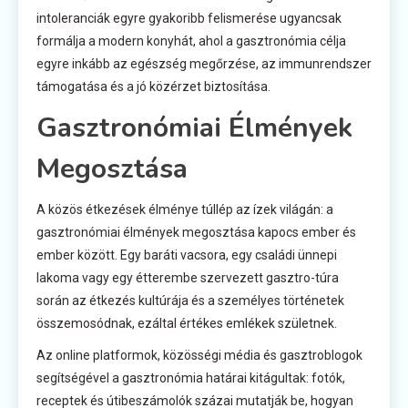
intoleranciák egyre gyakoribb felismerése ugyancsak
formálja a modern konyhát, ahol a gasztronómia célja
egyre inkább az egészség megőrzése, az immunrendszer
támogatása és a jó közérzet biztosítása.
Gasztronómiai Élmények
Megosztása
A közös étkezések élménye túllép az ízek világán: a
gasztronómiai élmények megosztása kapocs ember és
ember között. Egy baráti vacsora, egy családi ünnepi
lakoma vagy egy étterembe szervezett gasztro-túra
során az étkezés kultúrája és a személyes történetek
összemosódnak, ezáltal értékes emlékek születnek.
Az online platformok, közösségi média és gasztroblogok
segítségével a gasztronómia határai kitágultak: fotók,
receptek és útibeszámolók százai mutatják be, hogyan