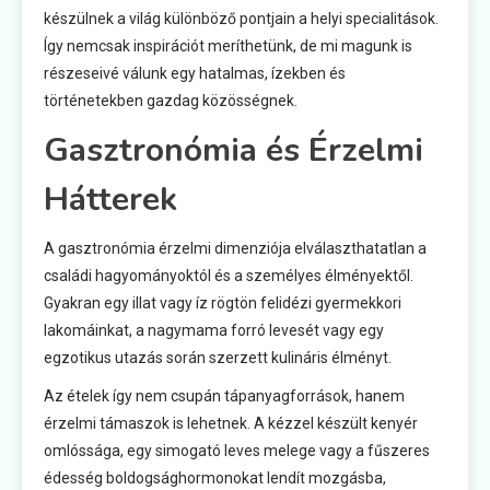
készülnek a világ különböző pontjain a helyi specialitások.
Így nemcsak inspirációt meríthetünk, de mi magunk is
részeseivé válunk egy hatalmas, ízekben és
történetekben gazdag közösségnek.
Gasztronómia és Érzelmi
Hátterek
A gasztronómia érzelmi dimenziója elválaszthatatlan a
családi hagyományoktól és a személyes élményektől.
Gyakran egy illat vagy íz rögtön felidézi gyermekkori
lakomáinkat, a nagymama forró levesét vagy egy
egzotikus utazás során szerzett kulináris élményt.
Az ételek így nem csupán tápanyagforrások, hanem
érzelmi támaszok is lehetnek. A kézzel készült kenyér
omlóssága, egy simogató leves melege vagy a fűszeres
édesség boldogsághormonokat lendít mozgásba,