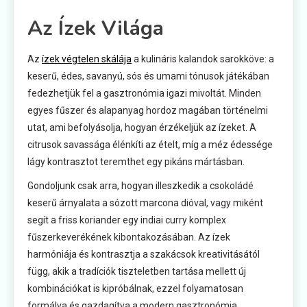
Az Ízek Világa
Az
ízek végtelen skálája
a kulináris kalandok sarokköve: a
keserű, édes, savanyú, sós és umami tónusok játékában
fedezhetjük fel a gasztronómia igazi mivoltát. Minden
egyes fűszer és alapanyag hordoz magában történelmi
utat, ami befolyásolja, hogyan érzékeljük az ízeket. A
citrusok savassága élénkíti az ételt, míg a méz édessége
lágy kontrasztot teremthet egy pikáns mártásban.
Gondoljunk csak arra, hogyan illeszkedik a csokoládé
keserű árnyalata a sózott marcona dióval, vagy miként
segít a friss koriander egy indiai curry komplex
fűszerkeverékének kibontakozásában. Az ízek
harmóniája és kontrasztja a szakácsok kreativitásától
függ, akik a tradíciók tiszteletben tartása mellett új
kombinációkat is kipróbálnak, ezzel folyamatosan
formálva és gazdagítva a modern gasztronómia