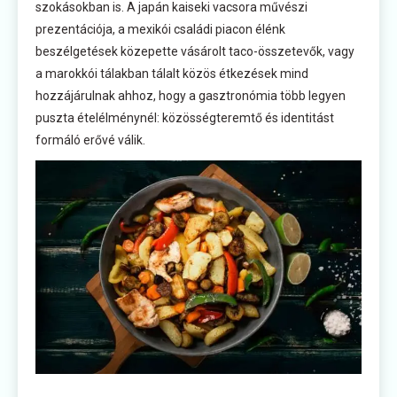
szokásokban is. A japán kaiseki vacsora művészi
prezentációja, a mexikói családi piacon élénk
beszélgetések közepette vásárolt taco-összetevők, vagy
a marokkói tálakban tálalt közös étkezések mind
hozzájárulnak ahhoz, hogy a gasztronómia több legyen
puszta ételélménynél: közösségteremtő és identitást
formáló erővé válik.