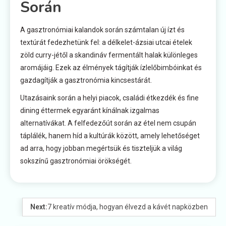
Során
A gasztronómiai kalandok során számtalan új ízt és
textúrát fedezhetünk fel: a délkelet-ázsiai utcai ételek
zöld curry-jétől a skandináv fermentált halak különleges
aromájáig. Ezek az élmények tágítják ízlelőbimbóinkat és
gazdagítják a gasztronómia kincsestárát.
Utazásaink során a helyi piacok, családi étkezdék és fine
dining éttermek egyaránt kínálnak izgalmas
alternatívákat. A felfedezőút során az étel nem csupán
táplálék, hanem híd a kultúrák között, amely lehetőséget
ad arra, hogy jobban megértsük és tiszteljük a világ
sokszínű gasztronómiai örökségét.
Next:
7 kreatív módja, hogyan élvezd a kávét napközben