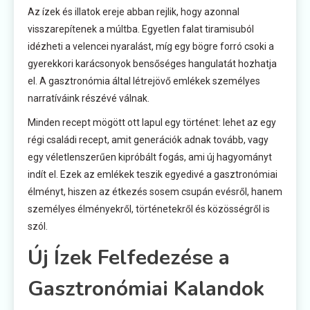
Az ízek és illatok ereje abban rejlik, hogy azonnal
visszarepítenek a múltba. Egyetlen falat tiramisuból
idézheti a velencei nyaralást, míg egy bögre forró csoki a
gyerekkori karácsonyok bensőséges hangulatát hozhatja
el. A gasztronómia által létrejövő emlékek személyes
narratíváink részévé válnak.
Minden recept mögött ott lapul egy történet: lehet az egy
régi családi recept, amit generációk adnak tovább, vagy
egy véletlenszerűen kipróbált fogás, ami új hagyományt
indít el. Ezek az emlékek teszik egyedivé a gasztronómiai
élményt, hiszen az étkezés sosem csupán evésről, hanem
személyes élményekről, történetekről és közösségről is
szól.
Új Ízek Felfedezése a
Gasztronómiai Kalandok