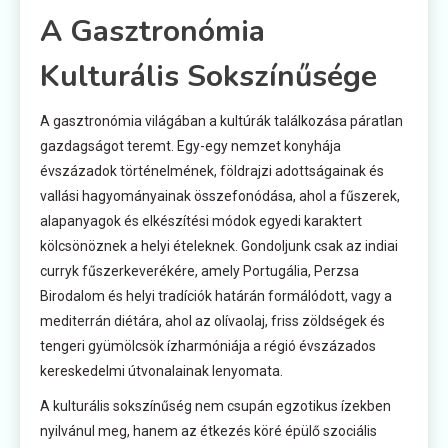
A Gasztronómia
Kulturális Sokszínűsége
A gasztronómia világában a kultúrák találkozása páratlan
gazdagságot teremt. Egy-egy nemzet konyhája
évszázadok történelmének, földrajzi adottságainak és
vallási hagyományainak összefonódása, ahol a fűszerek,
alapanyagok és elkészítési módok egyedi karaktert
kölcsönöznek a helyi ételeknek. Gondoljunk csak az indiai
curryk fűszerkeverékére, amely Portugália, Perzsa
Birodalom és helyi tradíciók határán formálódott, vagy a
mediterrán diétára, ahol az olívaolaj, friss zöldségek és
tengeri gyümölcsök ízharmóniája a régió évszázados
kereskedelmi útvonalainak lenyomata.
A kulturális sokszínűség nem csupán egzotikus ízekben
nyilvánul meg, hanem az étkezés köré épülő szociális