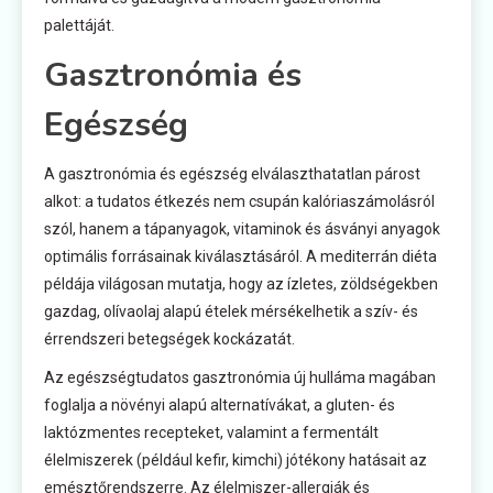
palettáját.
Gasztronómia és
Egészség
A gasztronómia és egészség elválaszthatatlan párost
alkot: a tudatos étkezés nem csupán kalóriaszámolásról
szól, hanem a tápanyagok, vitaminok és ásványi anyagok
optimális forrásainak kiválasztásáról. A mediterrán diéta
példája világosan mutatja, hogy az ízletes, zöldségekben
gazdag, olívaolaj alapú ételek mérsékelhetik a szív- és
érrendszeri betegségek kockázatát.
Az egészségtudatos gasztronómia új hulláma magában
foglalja a növényi alapú alternatívákat, a gluten- és
laktózmentes recepteket, valamint a fermentált
élelmiszerek (például kefir, kimchi) jótékony hatásait az
emésztőrendszerre. Az élelmiszer-allergiák és