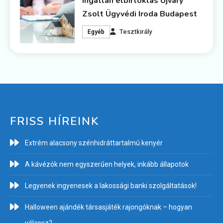
Ingatlan elbirtoklás Újváry
Zsolt Ügyvédi Iroda Budapest
Tesztkirály
Egyéb
FRISS HÍREINK
Extrém alacsony szénhidráttartalmú kenyér
A kávézók nem egyszerűen helyek, inkább állapotok
Legyenek ingyenesek a lakossági banki szolgáltatások!
Halloween ajándék társasjáték rajongóknak – hogyan