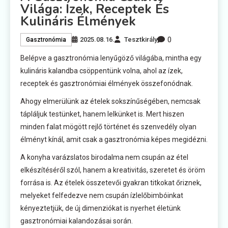
Világa: Ízek, Receptek És
Kulináris Élmények
0
2025.08.16.
Tesztkirály
Gasztronómia
Belépve a gasztronómia lenyűgöző világába, mintha egy
kulináris kalandba csöppentünk volna, ahol az ízek,
receptek és gasztronómiai élmények összefonódnak.
Ahogy elmerülünk az ételek sokszínűségében, nemcsak
tápláljuk testünket, hanem lelkünket is. Mert hiszen
minden falat mögött rejlő történet és szenvedély olyan
élményt kínál, amit csak a gasztronómia képes megidézni.
A konyha varázslatos birodalma nem csupán az étel
elkészítéséről szól, hanem a kreativitás, szeretet és öröm
forrása is. Az ételek összetevői gyakran titkokat őriznek,
melyeket felfedezve nem csupán ízlelőbimbóinkat
kényeztetjük, de új dimenziókat is nyerhet életünk
gasztronómiai kalandozásai során.